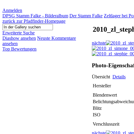
Anmelden
DPSG Stamm Falke - Bilderalbum
Der Stamm Falke
Zeltlager bei P
zurück zur Pfadfinder-Homepage
2010_zl_step
Erweiterte Suche
Diashow ansehen
Neuste Kommentare
nächste
ansehen
Top Bewertungen
Photo-Eigenscha
Übersicht
Details
Hersteller
Blendenwert
Belichtungsabweichu
Blitz
ISO
Verschlusszeit
nächste