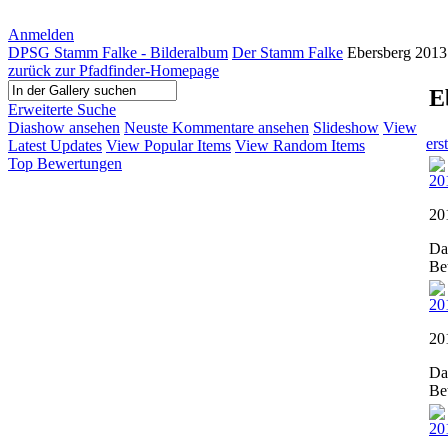
Anmelden
DPSG Stamm Falke - Bilderalbum
Der Stamm Falke
Ebersberg 2013
zurück zur Pfadfinder-Homepage
E
Erweiterte Suche
Diashow ansehen
Neuste Kommentare ansehen
Slideshow
View
ers
Latest Updates
View Popular Items
View Random Items
Top Bewertungen
20
Da
Be
20
Da
Be