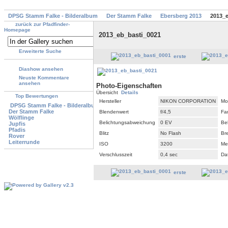
DPSG Stamm Falke - Bilderalbum
Der Stamm Falke
Ebersberg 2013
2013_e
zurück zur Pfadfinder-
Homepage
2013_eb_basti_0021
Erweiterte Suche
erste
Diashow ansehen
Neuste Kommentare
ansehen
Photo-Eigenschaften
Übersicht
Details
Top Bewertungen
Hersteller
NIKON CORPORATION
Mo
DPSG Stamm Falke - Bilderalbum
Der Stamm Falke
Blendenwert
f/4,5
Fa
Wölflinge
Belichtungsabweichung
0 EV
Be
Jupfis
Pfadis
Blitz
No Flash
Br
Rover
Leiterrunde
ISO
3200
Me
Verschlusszeit
0,4 sec
Da
erste