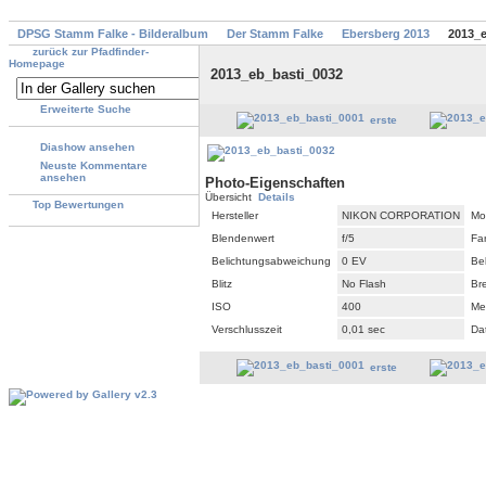
DPSG Stamm Falke - Bilderalbum
Der Stamm Falke
Ebersberg 2013
2013_e
zurück zur Pfadfinder-
Homepage
2013_eb_basti_0032
Erweiterte Suche
erste
Diashow ansehen
Neuste Kommentare
ansehen
Photo-Eigenschaften
Übersicht
Details
Top Bewertungen
Hersteller
NIKON CORPORATION
Mo
Blendenwert
f/5
Fa
Belichtungsabweichung
0 EV
Be
Blitz
No Flash
Br
ISO
400
Me
Verschlusszeit
0,01 sec
Da
erste