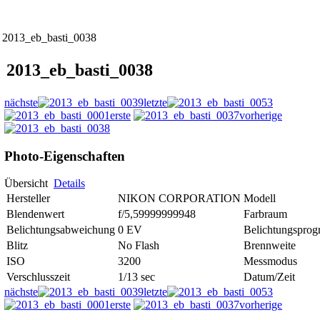
2013_eb_basti_0038
2013_eb_basti_0038
nächste
letzte
erste
vorherige
Photo-Eigenschaften
Übersicht
Details
Hersteller
NIKON CORPORATION
Modell
Blendenwert
f/5,59999999948
Farbraum
Belichtungsabweichung
0 EV
Belichtungspro
Blitz
No Flash
Brennweite
ISO
3200
Messmodus
Verschlusszeit
1/13 sec
Datum/Zeit
nächste
letzte
erste
vorherige