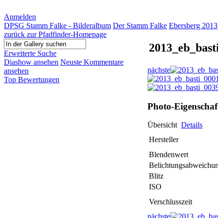
Anmelden
DPSG Stamm Falke - Bilderalbum
Der Stamm Falke
Ebersberg 2013
zurück zur Pfadfinder-Homepage
2013_eb_bast
Erweiterte Suche
Diashow ansehen
Neuste Kommentare
nächste
ansehen
Top Bewertungen
Photo-Eigenschaf
Übersicht
Details
Hersteller
Blendenwert
Belichtungsabweichu
Blitz
ISO
Verschlusszeit
nächste