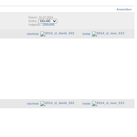
Anmelden
Datum: 31.07.2014
Größe:
Vollgröße:
1200x900
nächste
letzte
nächste
letzte