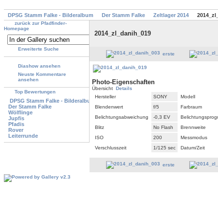
DPSG Stamm Falke - Bilderalbum
Der Stamm Falke
Zeltlager 2014
2014_zl
zurück zur Pfadfinder-
Homepage
2014_zl_danih_019
Erweiterte Suche
erste
Diashow ansehen
Neuste Kommentare
ansehen
Photo-Eigenschaften
Übersicht
Details
Top Bewertungen
Hersteller
SONY
Modell
DPSG Stamm Falke - Bilderalbum
Der Stamm Falke
Blendenwert
f/5
Farbraum
Wölflinge
Belichtungsabweichung
-0,3 EV
Belichtungspro
Jupfis
Pfadis
Blitz
No Flash
Brennweite
Rover
Leiterrunde
ISO
200
Messmodus
Verschlusszeit
1/125 sec
Datum/Zeit
erste