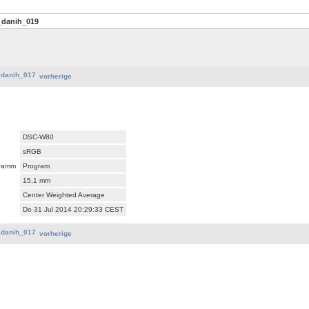
_danih_019
vorherige
DSC-W80
sRGB
gramm
Program
15,1 mm
Center Weighted Average
Do 31 Jul 2014 20:29:33 CEST
vorherige