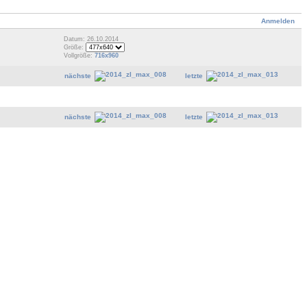
Anmelden
Datum: 26.10.2014
Größe:
Vollgröße:
716x960
nächste
letzte
nächste
letzte