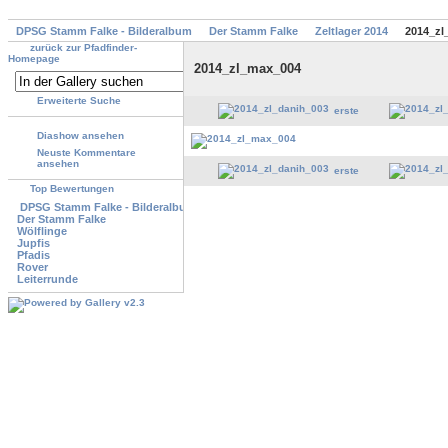
DPSG Stamm Falke - Bilderalbum
Der Stamm Falke
Zeltlager 2014
2014_zl
zurück zur Pfadfinder-
Homepage
2014_zl_max_004
Erweiterte Suche
erste
Diashow ansehen
Neuste Kommentare
ansehen
erste
Top Bewertungen
DPSG Stamm Falke - Bilderalbum
Der Stamm Falke
Wölflinge
Jupfis
Pfadis
Rover
Leiterrunde