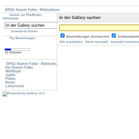
DPSG Stamm Falke - Bilderalbum
zurück zur Pfadfinder-
In der Gallery suchen
Homepage
Erweiterte Suche
Beschreibungen durchsuchen
Schlüsselwört
Top Bewertungen
Alle auswählen
Keine Auswahl
Auswahl invertier
33 Stimmen
DPSG Stamm Falke - Bilderalbum
Der Stamm Falke
Wölflinge
Jupfis
Pfadis
Rover
Leiterrunde