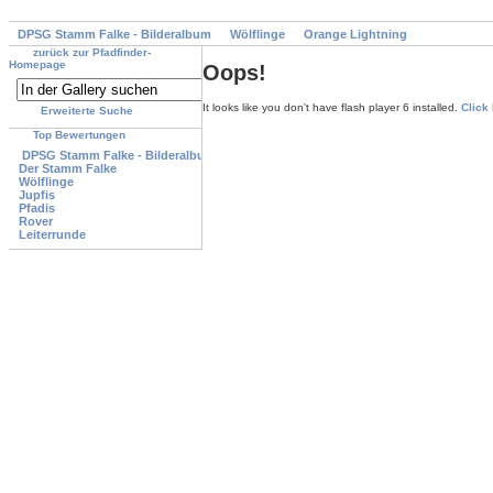
DPSG Stamm Falke - Bilderalbum
Wölflinge
Orange Lightning
zurück zur Pfadfinder-
Homepage
Oops!
It looks like you don't have flash player 6 installed.
Click
Erweiterte Suche
Top Bewertungen
DPSG Stamm Falke - Bilderalbum
Der Stamm Falke
Wölflinge
Jupfis
Pfadis
Rover
Leiterrunde